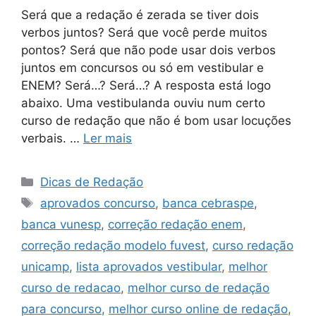
Será que a redação é zerada se tiver dois
verbos juntos? Será que você perde muitos
pontos? Será que não pode usar dois verbos
juntos em concursos ou só em vestibular e
ENEM? Será…? Será…? A resposta está logo
abaixo. Uma vestibulanda ouviu num certo
curso de redação que não é bom usar locuções
verbais. …
Ler mais
Categorias
Dicas de Redação
Tags
aprovados concurso
,
banca cebraspe
,
banca vunesp
,
correção redação enem
,
correção redação modelo fuvest
,
curso redação
unicamp
,
lista aprovados vestibular
,
melhor
curso de redacao
,
melhor curso de redação
para concurso
,
melhor curso online de redação
,