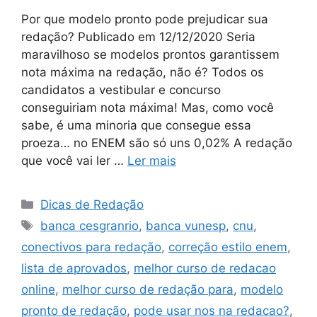
Por que modelo pronto pode prejudicar sua
redação? Publicado em 12/12/2020 Seria
maravilhoso se modelos prontos garantissem
nota máxima na redação, não é? Todos os
candidatos a vestibular e concurso
conseguiriam nota máxima! Mas, como você
sabe, é uma minoria que consegue essa
proeza… no ENEM são só uns 0,02% A redação
que você vai ler …
Ler mais
Categorias
Dicas de Redação
Tags
banca cesgranrio
,
banca vunesp
,
cnu
,
conectivos para redação
,
correção estilo enem
,
lista de aprovados
,
melhor curso de redacao
online
,
melhor curso de redação para
,
modelo
pronto de redação
,
pode usar nos na redacao?
,