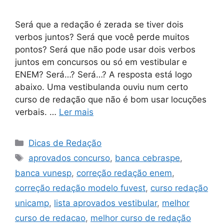
Será que a redação é zerada se tiver dois
verbos juntos? Será que você perde muitos
pontos? Será que não pode usar dois verbos
juntos em concursos ou só em vestibular e
ENEM? Será…? Será…? A resposta está logo
abaixo. Uma vestibulanda ouviu num certo
curso de redação que não é bom usar locuções
verbais. …
Ler mais
Categorias
Dicas de Redação
Tags
aprovados concurso
,
banca cebraspe
,
banca vunesp
,
correção redação enem
,
correção redação modelo fuvest
,
curso redação
unicamp
,
lista aprovados vestibular
,
melhor
curso de redacao
,
melhor curso de redação