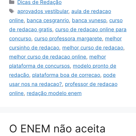
Categorias
Dicas de Redação
Tags
aprovados vestibular
,
aula de redacao
online
,
banca cesgranrio
,
banca vunesp
,
curso
de redacao gratis
,
curso de redacao online para
concurso
,
curso professora margarete
,
melhor
cursinho de redacao
,
melhor curso de redacao
,
melhor curso de redacao online
,
melhor
plataforma de concursos
,
modelo pronto de
redação
,
plataforma boa de correcao
,
pode
usar nos na redacao?
,
professor de redacao
online
,
redação modelo enem
O ENEM não aceita