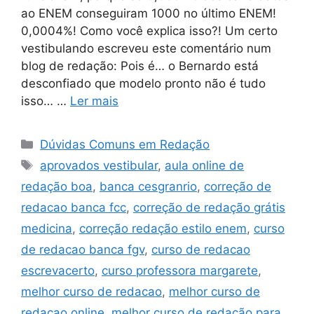
ao ENEM conseguiram 1000 no último ENEM!
0,0004%! Como você explica isso?! Um certo
vestibulando escreveu este comentário num
blog de redação: Pois é… o Bernardo está
desconfiado que modelo pronto não é tudo
isso… …
Ler mais
Categorias
Dúvidas Comuns em Redação
Tags
aprovados vestibular
,
aula online de
redação boa
,
banca cesgranrio
,
correção de
redacao banca fcc
,
correção de redação grátis
medicina
,
correção redação estilo enem
,
curso
de redacao banca fgv
,
curso de redacao
escrevacerto
,
curso professora margarete
,
melhor curso de redacao
,
melhor curso de
redacao online
,
melhor curso de redação para