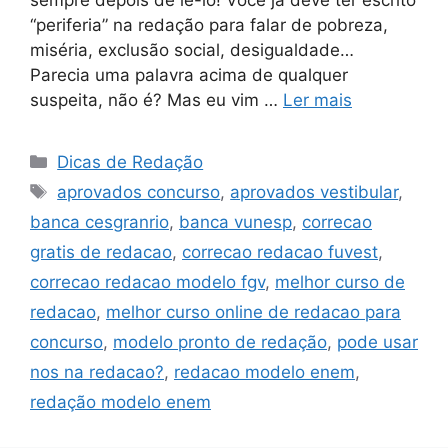
sempre depois de lê-lo! Você já deve ter escrito
“periferia” na redação para falar de pobreza,
miséria, exclusão social, desigualdade…
Parecia uma palavra acima de qualquer
suspeita, não é? Mas eu vim …
Ler mais
Categorias
Dicas de Redação
Tags
aprovados concurso
,
aprovados vestibular
,
banca cesgranrio
,
banca vunesp
,
correcao
gratis de redacao
,
correcao redacao fuvest
,
correcao redacao modelo fgv
,
melhor curso de
redacao
,
melhor curso online de redacao para
concurso
,
modelo pronto de redação
,
pode usar
nos na redacao?
,
redacao modelo enem
,
redação modelo enem