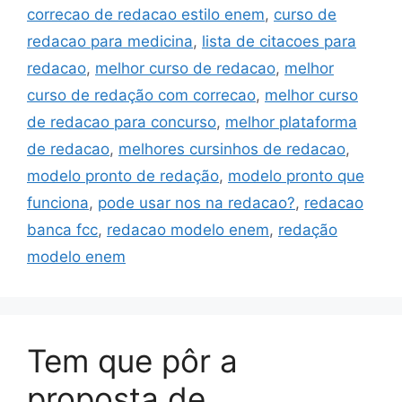
correcao de redacao estilo enem
,
curso de
redacao para medicina
,
lista de citacoes para
redacao
,
melhor curso de redacao
,
melhor
curso de redação com correcao
,
melhor curso
de redacao para concurso
,
melhor plataforma
de redacao
,
melhores cursinhos de redacao
,
modelo pronto de redação
,
modelo pronto que
funciona
,
pode usar nos na redacao?
,
redacao
banca fcc
,
redacao modelo enem
,
redação
modelo enem
Tem que pôr a
proposta de