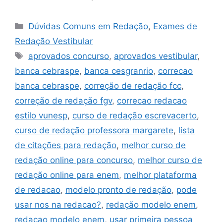
Categorias
Dúvidas Comuns em Redação
,
Exames de
Redação Vestibular
Tags
aprovados concurso
,
aprovados vestibular
,
banca cebraspe
,
banca cesgranrio
,
correcao
banca cebraspe
,
correção de redação fcc
,
correção de redação fgv
,
correcao redacao
estilo vunesp
,
curso de redação escrevacerto
,
curso de redação professora margarete
,
lista
de citações para redação
,
melhor curso de
redação online para concurso
,
melhor curso de
redação online para enem
,
melhor plataforma
de redacao
,
modelo pronto de redação
,
pode
usar nos na redacao?
,
redação modelo enem
,
redacao modelo enem
,
usar primeira pessoa