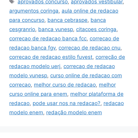
Tags
aprovados concurso
,
aprovados vestibular
,
argumentos coringa
,
aula online de redacao
para concurso
,
banca cebraspe
,
banca
cesgranrio
,
banca vunesp
,
citacoes coringa
,
correcao de redacao banca fcc
,
correcao de
redacao banca fgv
,
correcao de redacao cnu
,
correcao de redacao estilo fuvest
,
correção de
redacao modelo uerj
,
correcao de redacao
modelo vunesp
,
curso online de redacao com
correcao
,
melhor curso de redacao
,
melhor
curso online para enem
,
melhor plataforma de
redacao
,
pode usar nos na redacao?
,
redacao
modelo enem
,
redação modelo enem