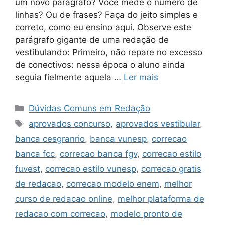
um novo parágrafo? Você mede o número de
linhas? Ou de frases? Faça do jeito simples e
correto, como eu ensino aqui. Observe este
parágrafo gigante de uma redação de
vestibulando: Primeiro, não repare no excesso
de conectivos: nessa época o aluno ainda
seguia fielmente aquela …
Ler mais
Categorias
Dúvidas Comuns em Redação
Tags
aprovados concurso
,
aprovados vestibular
,
banca cesgranrio
,
banca vunesp
,
correcao
banca fcc
,
correcao banca fgv
,
correcao estilo
fuvest
,
correcao estilo vunesp
,
correcao gratis
de redacao
,
correcao modelo enem
,
melhor
curso de redacao online
,
melhor plataforma de
redacao com correcao
,
modelo pronto de