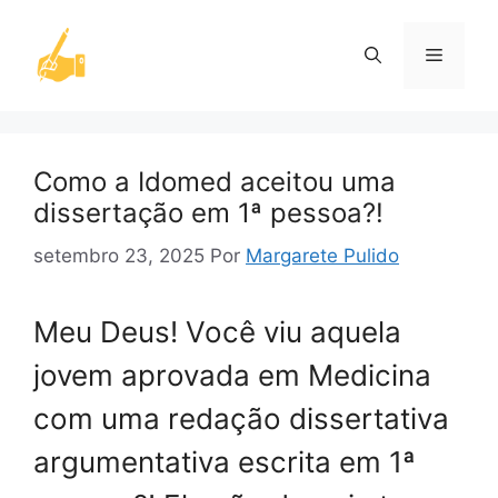
Pular
para
Menu
o
conteúdo
Como a Idomed aceitou uma
dissertação em 1ª pessoa?!
setembro 23, 2025
Por
Margarete Pulido
Meu Deus! Você viu aquela
jovem aprovada em Medicina
com uma redação dissertativa
argumentativa escrita em 1ª