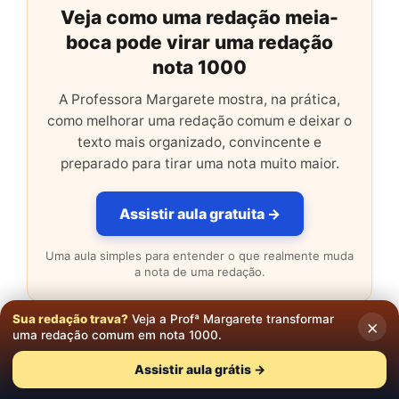
Veja como uma redação meia-
boca pode virar uma redação
nota 1000
A Professora Margarete mostra, na prática,
como melhorar uma redação comum e deixar o
texto mais organizado, convincente e
preparado para tirar uma nota muito maior.
Assistir aula gratuita →
Uma aula simples para entender o que realmente muda
a nota de uma redação.
Sua redação trava?
Veja a Profª Margarete transformar
×
uma redação comum em nota 1000.
Categorias
Dúvidas Comuns em Redação
,
Exames de
Assistir aula grátis →
Redação Vestibular
Tags
aprovados concurso
,
aprovados vestibular
,