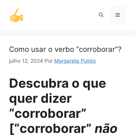
Pular
para
Menu
o
conteúdo
Como usar o verbo “corroborar”?
julho 12, 2024
Por
Margarete Pulido
Descubra o que
quer dizer
“corroborar”
[“corroborar”
não