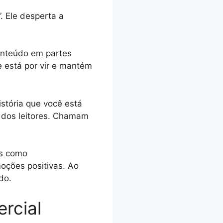
. Ele desperta a
conteúdo em partes
e está por vir e mantém
istória que você está
 dos leitores. Chamam
as como
moções positivas. Ao
do.
rcial