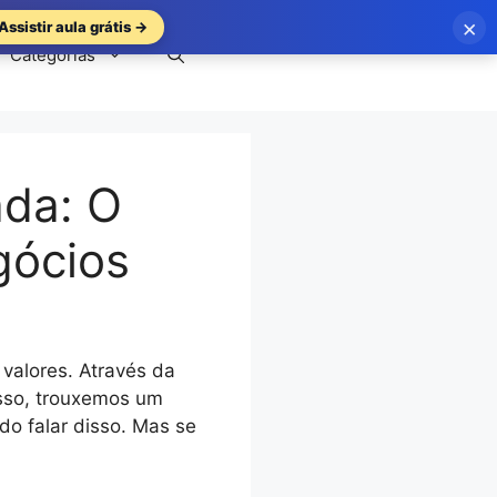
×
Assistir aula grátis →
Categorias
ada: O
gócios
valores. Através da
sso, trouxemos um
do falar disso. Mas se