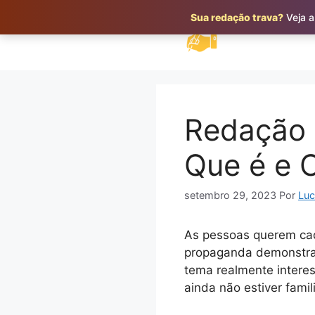
Pular
Sua redação trava?
Veja a
para
o
conteúdo
Redação 
Que é e 
setembro 29, 2023
Por
Luc
As pessoas querem cad
propaganda demonstra 
tema realmente interes
ainda não estiver famili