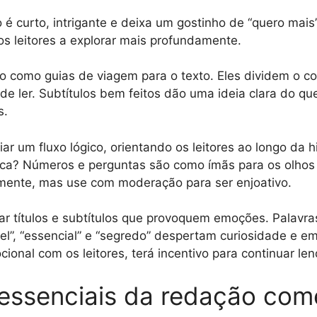
é curto, intrigante e deixa um gostinho de “quero mais”
os leitores a explorar mais profundamente.
ão como guias de viagem para o texto. Eles dividem o 
de ler. Subtítulos bem feitos dão uma ideia clara do qu
s.
r um fluxo lógico, orientando os leitores ao longo da h
ca? Números e perguntas são como ímãs para os olhos
mente, mas use com moderação para ser enjoativo.
sar títulos e subtítulos que provoquem emoções. Palavr
vel”, “essencial” e “segredo” despertam curiosidade e e
ional com os leitores, terá incentivo para continuar len
essenciais da redação come