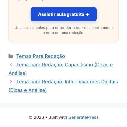
Assistir aula gratuita →
Uma aula simples para entender o que realmente muda
a nota de uma redação.
Categorias
Temas Para Redação
Tema para Redação: Capacitismo (Dicas e
Análise)
Tema para Redação: Influenciadores Digitais
(Dicas e Análise)
© 2026
• Built with
GeneratePress