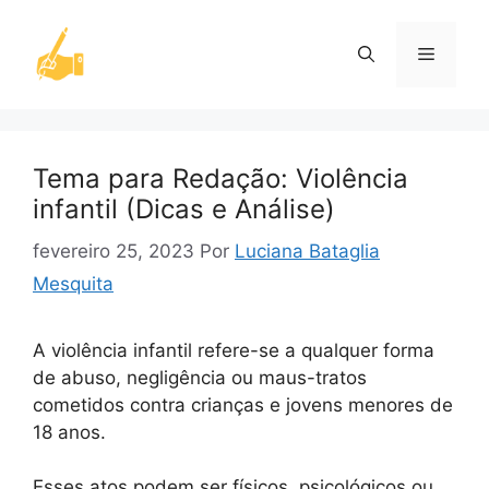
Pular
para
Menu
o
conteúdo
Tema para Redação: Violência
infantil (Dicas e Análise)
fevereiro 25, 2023
Por
Luciana Bataglia
Mesquita
A violência infantil refere-se a qualquer forma
de abuso, negligência ou maus-tratos
cometidos contra crianças e jovens menores de
18 anos.
Esses atos podem ser físicos, psicológicos ou