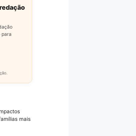
 redação
edação
 para
ção.
 impactos
amílias mais