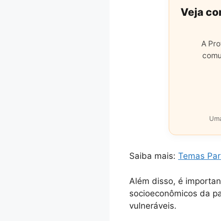
Veja co
A Pro
comu
Uma
Saiba mais:
Temas Par
Além disso, é importan
socioeconômicos da pan
vulneráveis.