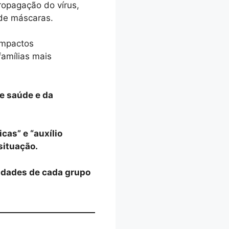
ropagação do vírus,
 de máscaras.
 impactos
amílias mais
de saúde e da
cas” e “auxílio
situação.
idades de cada grupo