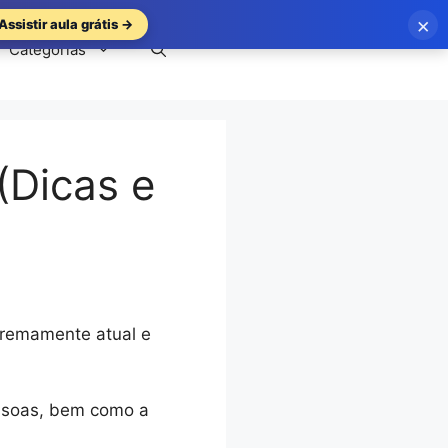
×
Assistir aula grátis →
Categorias
(Dicas e
tremamente atual e
ssoas, bem como a