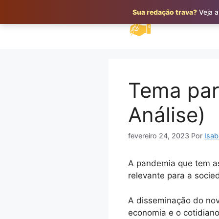
Pular
Sua redação trava?
Veja a
para
o
conteúdo
Tema par
Análise)
fevereiro 24, 2023
Por
Isab
A pandemia que tem as
relevante para a socie
A disseminação do nov
economia e o cotidiano