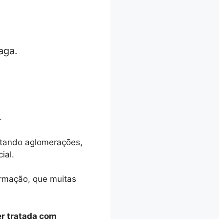
aga.
.
itando aglomerações,
ial.
rmação, que muitas
er tratada com