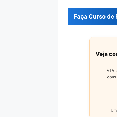
Faça Curso de 
Veja co
A Pro
comu
Uma