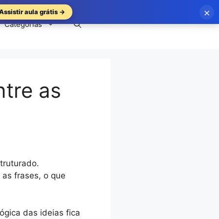
×
Assistir aula grátis →
Categorias
tre as
truturado.
as frases, o que
gica das ideias fica