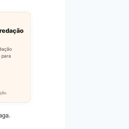
 redação
edação
 para
ção.
aga.