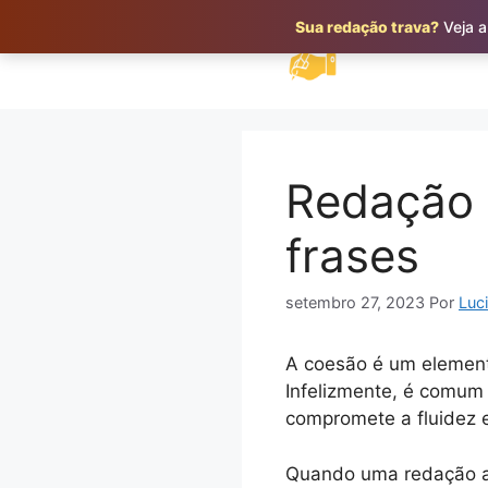
Pular
Sua redação trava?
Veja a
para
o
conteúdo
Redação 
frases
setembro 27, 2023
Por
Luc
A coesão é um element
Infelizmente, é comum 
compromete a fluidez
Quando uma redação apr