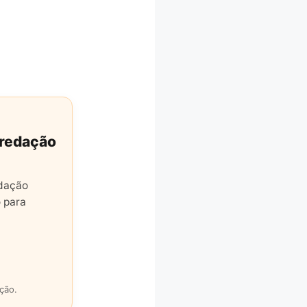
 redação
edação
 para
ção.