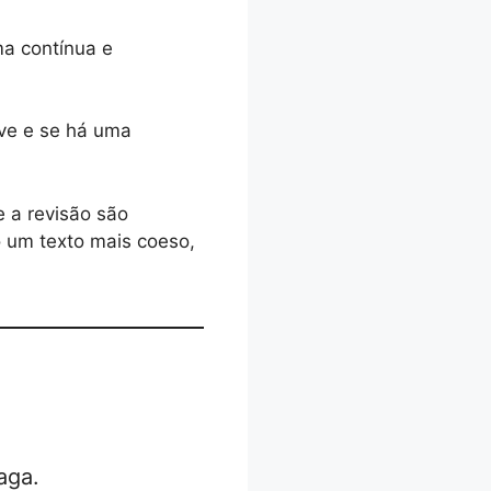
ma contínua e
ave e se há uma
e a revisão são
do um texto mais coeso,
aga.