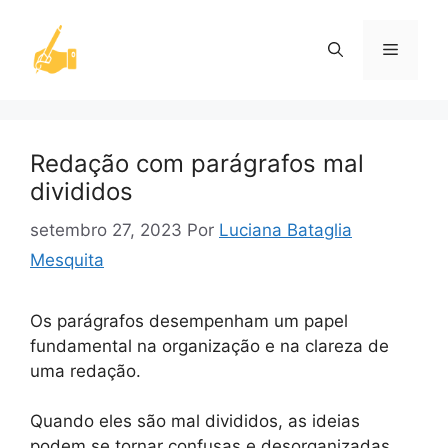
Pular
para
Menu
o
conteúdo
Redação com parágrafos mal
divididos
setembro 27, 2023
Por
Luciana Bataglia
Mesquita
Os parágrafos desempenham um papel
fundamental na organização e na clareza de
uma redação.
Quando eles são mal divididos, as ideias
podem se tornar confusas e desorganizadas.