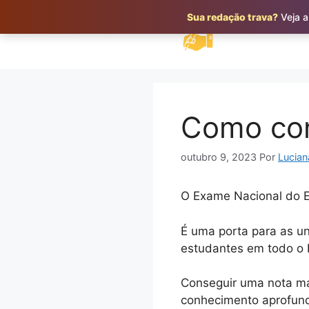
Pular
Sua redação trava?
Veja a
para
o
conteúdo
Como con
outubro 9, 2023
Por
Lucian
O Exame Nacional do E
É uma porta para as u
estudantes em todo o 
Conseguir uma nota má
conhecimento aprofund