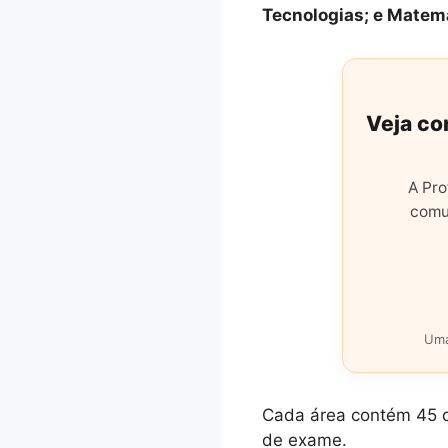
Tecnologias; e Matemá
Veja co
A Pro
comu
Uma
Cada área contém 45 qu
de exame.