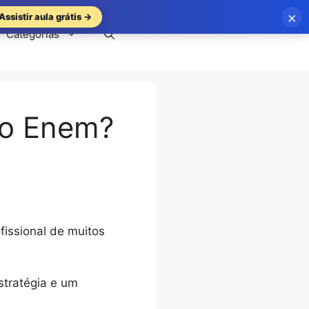
×
Assistir aula grátis →
Categorias
no Enem?
fissional de muitos
stratégia e um