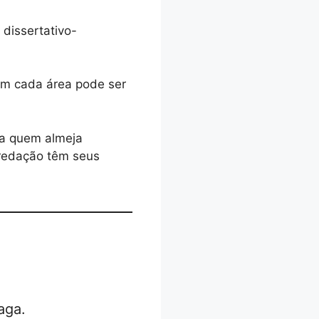
 dissertativo-
m cada área pode ser
ra quem almeja
 redação têm seus
aga.