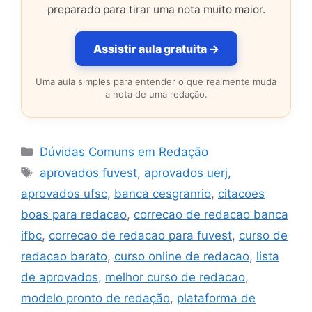
preparado para tirar uma nota muito maior.
Assistir aula gratuita →
Uma aula simples para entender o que realmente muda
a nota de uma redação.
Categorias
Dúvidas Comuns em Redação
Tags
aprovados fuvest
,
aprovados uerj
,
aprovados ufsc
,
banca cesgranrio
,
citacoes
boas para redacao
,
correcao de redacao banca
ifbc
,
correcao de redacao para fuvest
,
curso de
redacao barato
,
curso online de redacao
,
lista
de aprovados
,
melhor curso de redacao
,
modelo pronto de redação
,
plataforma de