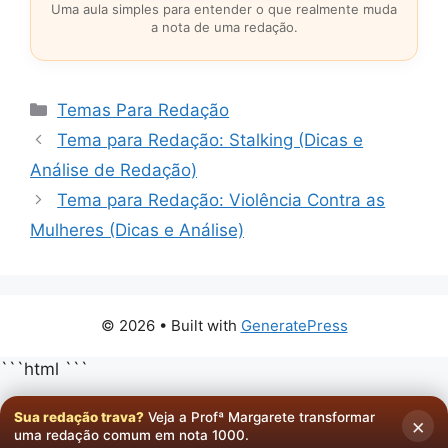
Uma aula simples para entender o que realmente muda
a nota de uma redação.
Categorias
Temas Para Redação
Tema para Redação: Stalking (Dicas e
Análise de Redação)
Tema para Redação: Violência Contra as
Mulheres (Dicas e Análise)
© 2026
• Built with
GeneratePress
```html
```
Sua redação trava?
Veja a Profª Margarete transformar
×
uma redação comum em nota 1000.