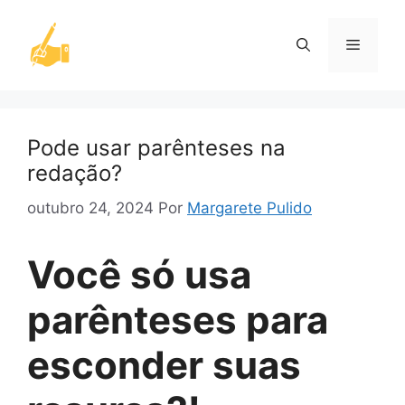
Pular
para
Menu
o
conteúdo
Pode usar parênteses na
redação?
outubro 24, 2024
Por
Margarete Pulido
Você só usa
parênteses para
esconder suas